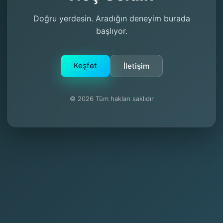
Doğru yerdesin. Aradığın deneyim burada
başlıyor.
Keşfet
İletişim
© 2026 Tüm hakları saklıdır