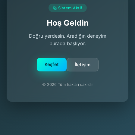
🚀 Sistem Aktif
Hoş Geldin
Doğru yerdesin. Aradığın deneyim
burada başlıyor.
Keşfet
İletişim
© 2026 Tüm hakları saklıdır